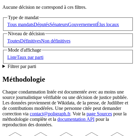
Aucune décision ne correspond à ces filtres.
Type de mandat
Tous mandats
Députés
Sénateurs
Gouvernement
Élus locaux
Niveau de décision
Toutes
Définitives
Non définitives
Mode d'affichage
Liste
Taux par parti
Filtrer par parti
Méthodologie
Chaque condamnation listée est documentée avec au moins une
source journalistique vérifiable ou une décision de justice publiée.
Les données proviennent de Wikidata, de la presse, de Judilibre et
de contributions modérées. Une personne citée peut demander
correction via
contact@poligraph.fr
. Voir la
page Sources
pour la
méthodologie complète et la
documentation API
pour la
reproduction des données.