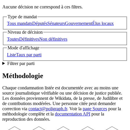
Aucune décision ne correspond à ces filtres.
Type de mandat
Tous mandats
Députés
Sénateurs
Gouvernement
Élus locaux
Niveau de décision
Toutes
Définitives
Non définitives
Mode d'affichage
Liste
Taux par parti
Filtrer par parti
Méthodologie
Chaque condamnation listée est documentée avec au moins une
source journalistique vérifiable ou une décision de justice publiée.
Les données proviennent de Wikidata, de la presse, de Judilibre et
de contributions modérées. Une personne citée peut demander
correction via
contact@poligraph.fr
. Voir la
page Sources
pour la
méthodologie complète et la
documentation API
pour la
reproduction des données.