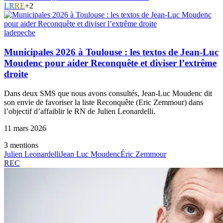
LR
RE
+
2
ladepeche
Municipales 2026 à Toulouse : les textos de Jean-Luc
Moudenc pour aider Reconquête et diviser l’extrême
droite
Dans deux SMS que nous avons consultés, Jean-Luc Moudenc dit
son envie de favoriser la liste Reconquête (Eric Zemmour) dans
l’objectif d’affaiblir le RN de Julien Leonardelli.
11 mars 2026
3
mention
s
Julien Leonardelli
Jean Luc Moudenc
Éric Zemmour
REC