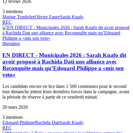
12 février 2026
3
mention
s
Marine Tondelier
Olivier Faure
Sarah Knafo
REC
liberation
EN DIRECT - Municipales 2026 : Sarah Knafo dit
avoir proposé à Rachida Dati une alliance avec
Reconquête mais qu’Edouard Philippe a «mis son
veto»
Les candidats encore en lice dans 1 500 communes pour le second
tour dimanche jettent leurs dernières forces dans la campagne, avant
la période de réserve à partir de ce vendredi minuit.
20 mars 2026
3
mention
s
Edouard Philippe
Rachida Dati
Sarah Knafo
REC