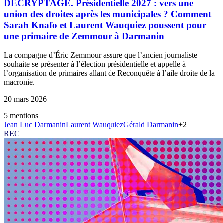
DECRYPTAGE. Présidentielle 2027 : vers une
union des droites après les municipales ? Comment
Sarah Knafo et Laurent Wauquiez poussent pour
une primaire de Zemmour à Darmanin
La compagne d’Éric Zemmour assure que l’ancien journaliste
souhaite se présenter à l’élection présidentielle et appelle à
l’organisation de primaires allant de Reconquête à l’aile droite de la
macronie.
20 mars 2026
5
mention
s
Jean Luc Darmanin
Laurent Wauquiez
Gérald Darmanin
+
2
REC