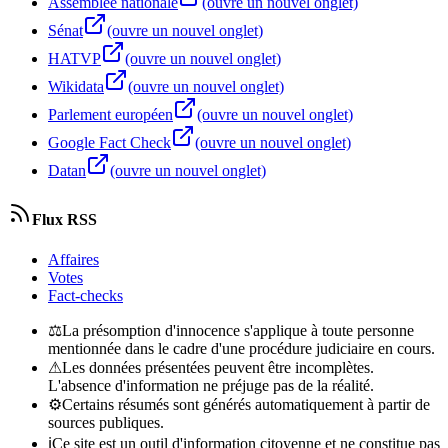
Assemblée nationale
(ouvre un nouvel onglet)
Sénat
(ouvre un nouvel onglet)
HATVP
(ouvre un nouvel onglet)
Wikidata
(ouvre un nouvel onglet)
Parlement européen
(ouvre un nouvel onglet)
Google Fact Check
(ouvre un nouvel onglet)
Datan
(ouvre un nouvel onglet)
Flux RSS
Affaires
Votes
Fact-checks
⚖
La présomption d'innocence s'applique à toute personne
mentionnée dans le cadre d'une procédure judiciaire en cours.
⚠
Les données présentées peuvent être incomplètes.
L'absence d'information ne préjuge pas de la réalité.
⚙
Certains résumés sont générés automatiquement à partir de
sources publiques.
ℹ
Ce site est un outil d'information citoyenne et ne constitue pas