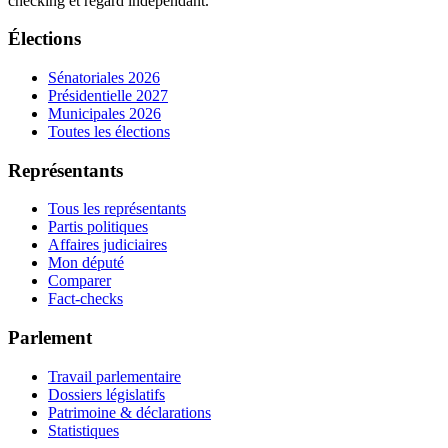
checking et regard indépendant.
Élections
Sénatoriales 2026
Présidentielle 2027
Municipales 2026
Toutes les élections
Représentants
Tous les représentants
Partis politiques
Affaires judiciaires
Mon député
Comparer
Fact-checks
Parlement
Travail parlementaire
Dossiers législatifs
Patrimoine & déclarations
Statistiques