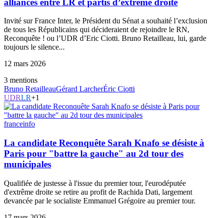
alliances entre LR et partis d’extrême droite
Invité sur France Inter, le Président du Sénat a souhaité l’exclusion
de tous les Républicains qui décideraient de rejoindre le RN,
Reconquête ! ou l’UDR d’Eric Ciotti. Bruno Retailleau, lui, garde
toujours le silence...
12 mars 2026
3
mention
s
Bruno Retailleau
Gérard Larcher
Éric Ciotti
UDR
LR
+
1
franceinfo
La candidate Reconquête Sarah Knafo se désiste à
Paris pour "battre la gauche" au 2d tour des
municipales
Qualifiée de justesse à l'issue du premier tour, l'eurodéputée
d'extrême droite se retire au profit de Rachida Dati, largement
devancée par le socialiste Emmanuel Grégoire au premier tour.
17 mars 2026