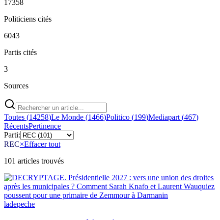
17358
Politiciens cités
6043
Partis cités
3
Sources
Toutes (
14258
)
Le Monde
(
1466
)
Politico
(
199
)
Mediapart
(
467
)
Récents
Pertinence
Parti:
REC
×
Effacer tout
101
article
s
trouvé
s
ladepeche