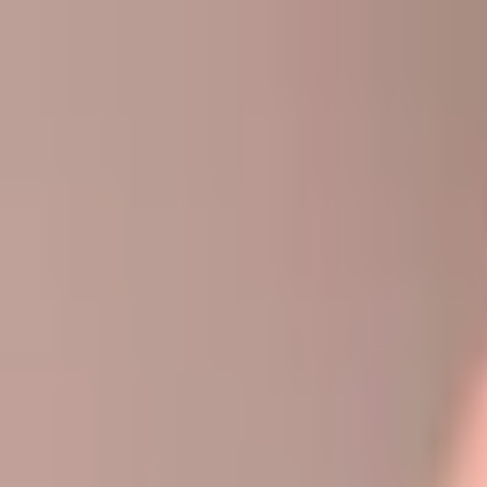
Aller au contenu principal
Poligraph
Statistiques
Politiques
Affaires
Programmes
Parlemen
Rechercher...
Ctrl+
K