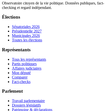
Observatoire citoyen de la vie politique. Données publiques, fact-
checking et regard indépendant.
Élections
Sénatoriales 2026
Présidentielle 2027
Municipales 2026
Toutes les élections
Représentants
Tous les représentants
Partis politiques
Affaires judiciaires
Mon député
Comparer
Fact-checks
Parlement
Travail parlementaire
Dossiers législatifs
Patrimoine & déclarations