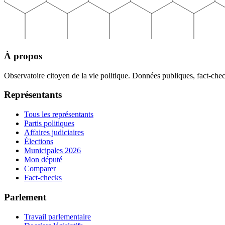
À propos
Observatoire citoyen de la vie politique. Données publiques, fact-che
Représentants
Tous les représentants
Partis politiques
Affaires judiciaires
Élections
Municipales 2026
Mon député
Comparer
Fact-checks
Parlement
Travail parlementaire