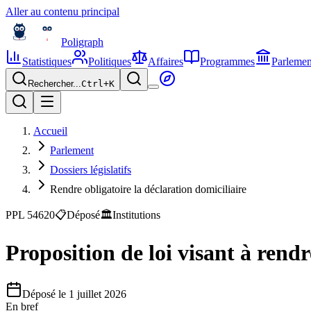
Aller au contenu principal
Poligraph
Statistiques
Politiques
Affaires
Programmes
Parlemen
Rechercher...
Ctrl+
K
Accueil
Parlement
Dossiers législatifs
Rendre obligatoire la déclaration domiciliaire
PPL 54620
📋
Déposé
🏛️
Institutions
Proposition de loi visant à rendr
Déposé le
1 juillet 2026
En bref