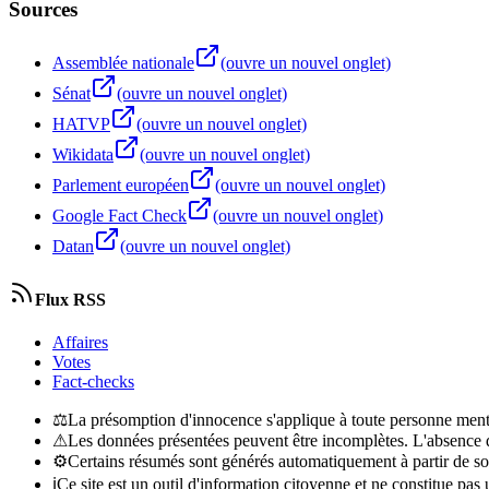
Sources
Assemblée nationale
(ouvre un nouvel onglet)
Sénat
(ouvre un nouvel onglet)
HATVP
(ouvre un nouvel onglet)
Wikidata
(ouvre un nouvel onglet)
Parlement européen
(ouvre un nouvel onglet)
Google Fact Check
(ouvre un nouvel onglet)
Datan
(ouvre un nouvel onglet)
Flux RSS
Affaires
Votes
Fact-checks
⚖
La présomption d'innocence s'applique à toute personne menti
⚠
Les données présentées peuvent être incomplètes. L'absence d'
⚙
Certains résumés sont générés automatiquement à partir de so
ℹ
Ce site est un outil d'information citoyenne et ne constitue pas