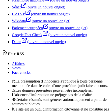
Assemblée nationale
(ouvre un nouvel onglet)
Sénat
(ouvre un nouvel onglet)
HATVP
(ouvre un nouvel onglet)
Wikidata
(ouvre un nouvel onglet)
Parlement européen
(ouvre un nouvel onglet)
Google Fact Check
(ouvre un nouvel onglet)
Datan
(ouvre un nouvel onglet)
Flux RSS
Affaires
Votes
Fact-checks
⚖
La présomption d'innocence s'applique à toute personne
mentionnée dans le cadre d'une procédure judiciaire en cours.
⚠
Les données présentées peuvent être incomplètes.
L'absence d'information ne préjuge pas de la réalité.
⚙
Certains résumés sont générés automatiquement à partir de
sources publiques.
ℹ
Ce site est un outil d'information citoyenne et ne constitue pas