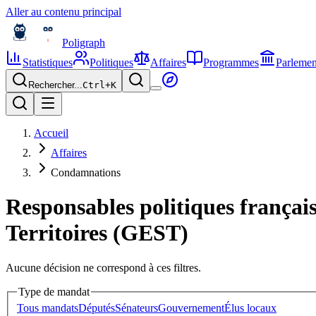
Aller au contenu principal
Poligraph
Statistiques
Politiques
Affaires
Programmes
Parlemen
Rechercher...
Ctrl+
K
Accueil
Affaires
Condamnations
Responsables politiques françai
Territoires (GEST)
Aucune décision ne correspond à ces filtres.
Type de mandat
Tous mandats
Députés
Sénateurs
Gouvernement
Élus locaux