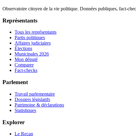
Observatoire citoyen de la vie politique. Données publiques, fact-che
Représentants
Tous les représentants
Partis politiques
Affaires judiciaires
Élections
Municipales 2026
Mon député
Comparer
Fact-checks
Parlement
Travail parlementaire
Dossiers législatifs
Patrimoine & déclarations
Statistiques
Explorer
Le Recap