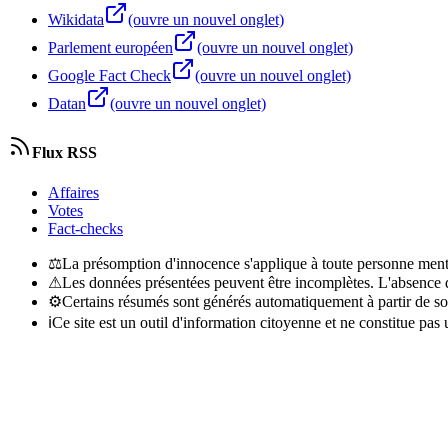
Wikidata
(ouvre un nouvel onglet)
Parlement européen
(ouvre un nouvel onglet)
Google Fact Check
(ouvre un nouvel onglet)
Datan
(ouvre un nouvel onglet)
Flux RSS
Affaires
Votes
Fact-checks
⚖
La présomption d'innocence s'applique à toute personne menti
⚠
Les données présentées peuvent être incomplètes. L'absence d'
⚙
Certains résumés sont générés automatiquement à partir de so
ℹ
Ce site est un outil d'information citoyenne et ne constitue pas