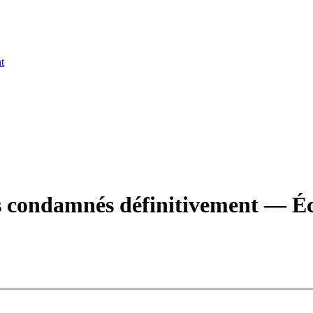
t
s condamnés définitivement — Écol