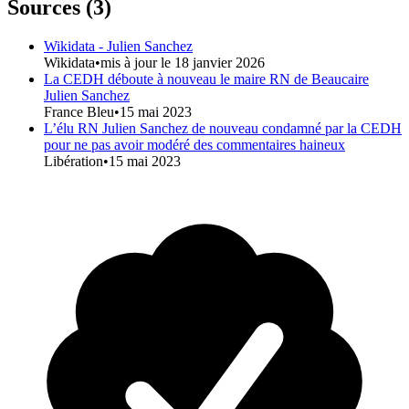
Sources (
3
)
Wikidata - Julien Sanchez
Wikidata
•
mis à jour le 18 janvier 2026
La CEDH déboute à nouveau le maire RN de Beaucaire
Julien Sanchez
France Bleu
•
15 mai 2023
L’élu RN Julien Sanchez de nouveau condamné par la CEDH
pour ne pas avoir modéré des commentaires haineux
Libération
•
15 mai 2023