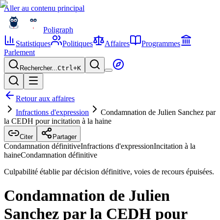
Aller au contenu principal
Poligraph
Statistiques
Politiques
Affaires
Programmes
Parlement
Rechercher...
Ctrl+
K
Retour aux affaires
Infractions d'expression
Condamnation de Julien Sanchez par
la CEDH pour incitation à la haine
Citer
Partager
Condamnation définitive
Infractions d'expression
Incitation à la
haine
Condamnation définitive
Culpabilité établie par décision définitive, voies de recours épuisées.
Condamnation de Julien
Sanchez par la CEDH pour