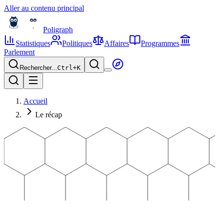
Aller au contenu principal
Poligraph
Statistiques
Politiques
Affaires
Programmes
Parlement
Rechercher...
Ctrl+
K
Accueil
Le récap
Édition n°
11