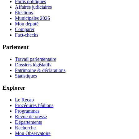
Partis politiques
Affaires judiciaires
Élections
Municipales 2026
Mon député
Comparer
Fact-checks
Parlement
Travail parlementaire
Dossiers législatifs
Patrimoine & déclarations
Statistiques
Explorer
Le Recap
Procédures-bâillons
Programmes
Revue de presse
Départements
Recherche
Mon Observatoire