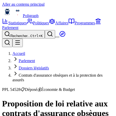
Aller au contenu principal
Poligraph
Statistiques
Politiques
Affaires
Programmes
Parlement
Rechercher...
Ctrl+
K
Accueil
Parlement
Dossiers législatifs
Contrats d'assurance obsèques et à la protection des
assurés
PPL 54528
📋
Déposé
💰
Économie & Budget
Proposition de loi relative aux
contrats d'assurance obsèques