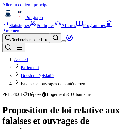
Aller au contenu principal
Poligraph
Statistiques
Politiques
Affaires
Programmes
Parlement
Rechercher...
Ctrl+
K
Accueil
Parlement
Dossiers législatifs
Falaises et ouvrages de soutènement
PPL 54661
📋
Déposé
🏠
Logement & Urbanisme
Proposition de loi relative aux
falaises et ouvrages de