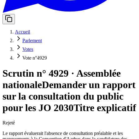
Accueil
Parlement
Votes
Vote n°4929
Scrutin n° 4929
·
Assemblée
nationale
Demander un rapport
sur la consultation du public
pour les JO 2030
Titre explicatif
Rejeté
Le rapport évaluerait l'absence de consultation préalable et les
manquements à la Convention d'Aarhus dans la candidature des