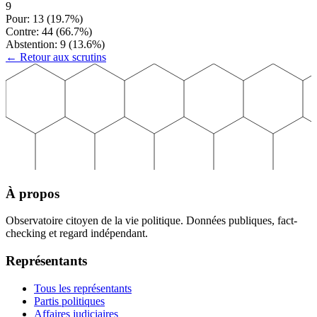
9
Pour:
13
(
19.7
%)
Contre:
44
(
66.7
%)
Abstention:
9
(
13.6
%)
← Retour aux scrutins
À propos
Observatoire citoyen de la vie politique. Données publiques, fact-
checking et regard indépendant.
Représentants
Tous les représentants
Partis politiques
Affaires judiciaires