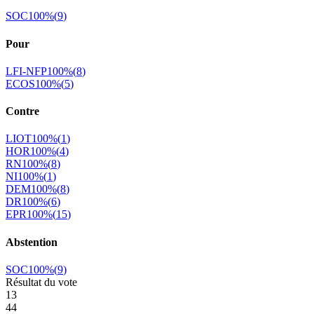
SOC
100
%
(
9
)
Pour
LFI-NFP
100
%
(
8
)
ECOS
100
%
(
5
)
Contre
LIOT
100
%
(
1
)
HOR
100
%
(
4
)
RN
100
%
(
8
)
NI
100
%
(
1
)
DEM
100
%
(
8
)
DR
100
%
(
6
)
EPR
100
%
(
15
)
Abstention
SOC
100
%
(
9
)
Résultat du vote
13
44