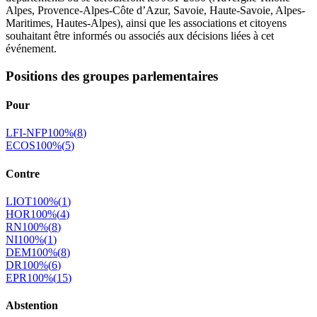
Alpes, Provence-Alpes-Côte d’Azur, Savoie, Haute-Savoie, Alpes-
Maritimes, Hautes-Alpes), ainsi que les associations et citoyens
souhaitant être informés ou associés aux décisions liées à cet
événement.
Positions des groupes parlementaires
Pour
LFI-NFP
100
%
(
8
)
ECOS
100
%
(
5
)
Contre
LIOT
100
%
(
1
)
HOR
100
%
(
4
)
RN
100
%
(
8
)
NI
100
%
(
1
)
DEM
100
%
(
8
)
DR
100
%
(
6
)
EPR
100
%
(
15
)
Abstention