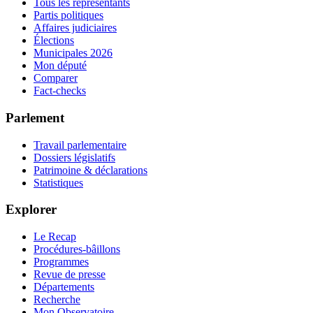
Tous les représentants
Partis politiques
Affaires judiciaires
Élections
Municipales 2026
Mon député
Comparer
Fact-checks
Parlement
Travail parlementaire
Dossiers législatifs
Patrimoine & déclarations
Statistiques
Explorer
Le Recap
Procédures-bâillons
Programmes
Revue de presse
Départements
Recherche
Mon Observatoire