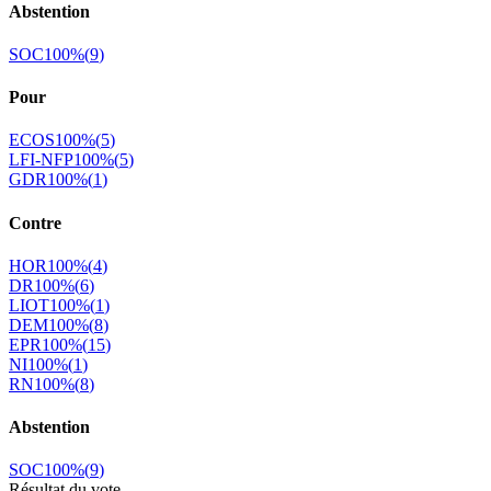
Abstention
SOC
100
%
(
9
)
Pour
ECOS
100
%
(
5
)
LFI-NFP
100
%
(
5
)
GDR
100
%
(
1
)
Contre
HOR
100
%
(
4
)
DR
100
%
(
6
)
LIOT
100
%
(
1
)
DEM
100
%
(
8
)
EPR
100
%
(
15
)
NI
100
%
(
1
)
RN
100
%
(
8
)
Abstention
SOC
100
%
(
9
)
Résultat du vote