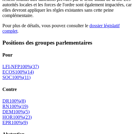
autorités locales et les forces de l'ordre sont également impactées, car
elles devront appliquer les règles existantes sans cette peine
complémentaire.
Pour plus de détails, vous pouvez consulter le
dossier législatif
complet
.
Positions des groupes parlementaires
Pour
LFI-NFP
100
%
(
37
)
ECOS
100
%
(
14
)
SOC
100
%
(
11
)
Contre
DR
100
%
(
8
)
RN
100
%
(
19
)
DEM
100
%
(
5
)
HOR
100
%
(
23
)
EPR
100
%
(
9
)