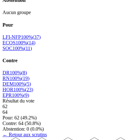
Abstention
Aucun groupe
Pour
LFI-NFP
100
%
(
37
)
ECOS
100
%
(
14
)
SOC
100
%
(
11
)
Contre
DR
100
%
(
8
)
RN
100
%
(
19
)
DEM
100
%
(
5
)
HOR
100
%
(
23
)
EPR
100
%
(
9
)
Résultat du vote
62
64
Pour:
62
(
49.2
%)
Contre:
64
(
50.8
%)
Abstention:
0
(
0.0
%)
← Retour aux scrutins