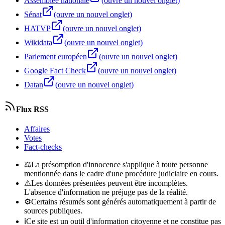
Assemblée nationale
(ouvre un nouvel onglet)
Sénat
(ouvre un nouvel onglet)
HATVP
(ouvre un nouvel onglet)
Wikidata
(ouvre un nouvel onglet)
Parlement européen
(ouvre un nouvel onglet)
Google Fact Check
(ouvre un nouvel onglet)
Datan
(ouvre un nouvel onglet)
Flux RSS
Affaires
Votes
Fact-checks
⚖
La présomption d'innocence s'applique à toute personne
mentionnée dans le cadre d'une procédure judiciaire en cours.
⚠
Les données présentées peuvent être incomplètes.
L'absence d'information ne préjuge pas de la réalité.
⚙
Certains résumés sont générés automatiquement à partir de
sources publiques.
ℹ
Ce site est un outil d'information citoyenne et ne constitue pas