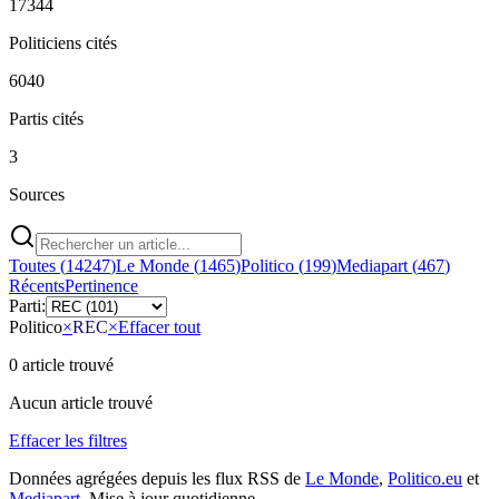
17344
Politiciens cités
6040
Partis cités
3
Sources
Toutes (
14247
)
Le Monde
(
1465
)
Politico
(
199
)
Mediapart
(
467
)
Récents
Pertinence
Parti:
Politico
×
REC
×
Effacer tout
0
article
trouvé
Aucun article trouvé
Effacer les filtres
Données agrégées depuis les flux RSS de
Le Monde
,
Politico.eu
et
Mediapart
. Mise à jour quotidienne.