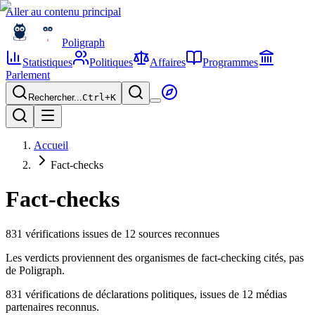
Aller au contenu principal
Poligraph
Statistiques
Politiques
Affaires
Programmes
Parlement
Rechercher...
Ctrl+
K
Accueil
Fact-checks
Fact-checks
831
vérification
s
issue
s
de
12
sources reconnues
Les verdicts proviennent des organismes de fact-checking cités, pas
de Poligraph.
831 vérifications de déclarations politiques, issues de 12 médias
partenaires reconnus.