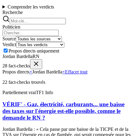
Comprendre les verdicts
Recherche
Politicien
Source
Verdict
Propos directs uniquement
Jordan Bardella
RN
28
fact-check
s
Propos directs
×
Jordan Bardella
×
Effacer tout
22
fact-check
s
trouvé
s
Partiellement vrai
TF1 Info
VÉRIF' - Gaz, électricité, carburants... une baisse
des taxes sur l'énergie est-elle possible, comme le
demande le RN ?
Jordan Bardella
:
«
Cela passe par une baisse de la TICPE et de la
TVA sur l’énergie en cas de flambée, qui serait compensée pour les