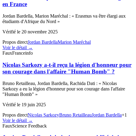
en France
Jordan Bardella, Marion Maréchal
:
«
Erasmus va être élargi aux
étudiants d'Afrique du Nord
»
Vérifié le
20 novembre 2025
Propos direct
Jordan Bardella
Marion Maréchal
Voir le détail →
Faux
Franceinfo
Nicolas Sarkozy a-t-il reçu la légion d'honneur pour
son courage dans l'affaire "Human Bomb" ?
Bruno Retailleau, Jordan Bardella, Rachida Dati
:
«
Nicolas
Sarkozy a eu la légion d'honneur pour son courage dans l'affaire
"Human Bomb"
»
Vérifié le
19 juin 2025
Propos direct
Nicolas Sarkozy
Bruno Retailleau
Jordan Bardella
+
1
Voir le détail →
Faux
Science Feedback