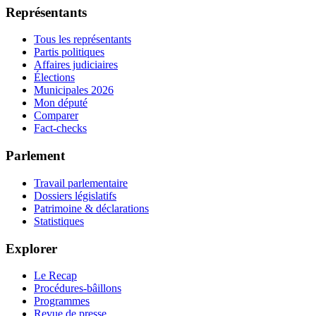
Représentants
Tous les représentants
Partis politiques
Affaires judiciaires
Élections
Municipales 2026
Mon député
Comparer
Fact-checks
Parlement
Travail parlementaire
Dossiers législatifs
Patrimoine & déclarations
Statistiques
Explorer
Le Recap
Procédures-bâillons
Programmes
Revue de presse