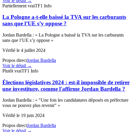
Voir le détail →
Partiellement vrai
TF1 Info
La Pologne a-t-elle baissé la TVA sur les carburants
sans que l’UE s’y oppose ?
Jordan Bardella
:
«
La Pologne a baissé la TVA sur les carburants
sans que l’UE s’y oppose
»
Vérifié le
4 juillet 2024
Propos direct
Jordan Bardella
Voir le détail →
Plutôt vrai
TF1 Info
Élections législatives 2024 : est-il impossible de retirer
une investiture, comme l'affirme Jordan Bardella ?
Jordan Bardella
:
«
"Une fois les candidatures déposés en préfecture
vous ne pouvez plus revenir"
»
Vérifié le
19 juin 2024
Propos direct
Jordan Bardella
Voir le détail →