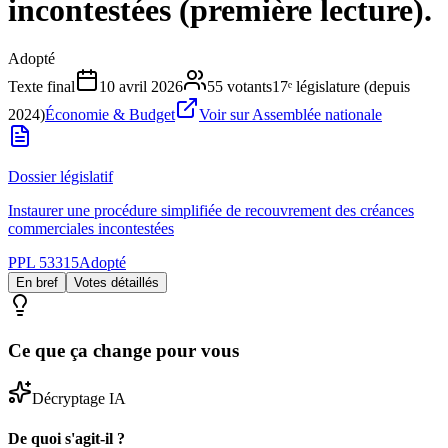
incontestées (première lecture).
Adopté
Texte final
10 avril 2026
55
votants
17ᵉ législature (depuis
2024)
Économie & Budget
Voir sur Assemblée nationale
Dossier législatif
Instaurer une procédure simplifiée de recouvrement des créances
commerciales incontestées
PPL 53315
Adopté
En bref
Votes détaillés
Ce que ça change pour vous
Décryptage IA
De quoi s'agit-il ?