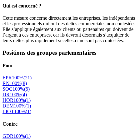
Qui est concerné ?
Cette mesure concerne directement les entreprises, les indépendants
et les professionnels qui ont des dettes commerciales non contestées.
Elle s’applique également aux clients ou partenaires qui doivent de
l’argent à ces entreprises, car ils devront désormais s’acquitter de
leurs dettes plus rapidement si celles-ci ne sont pas contestées.
Positions des groupes parlementaires
Pour
EPR
100
%
(
21
)
RN
100
%
(
8
)
SOC
100
%
(
5
)
DR
100
%
(
4
)
HOR
100
%
(
1
)
DEM
100
%
(
1
)
LIOT
100
%
(
1
)
Contre
GDR
100
%
(
1
)