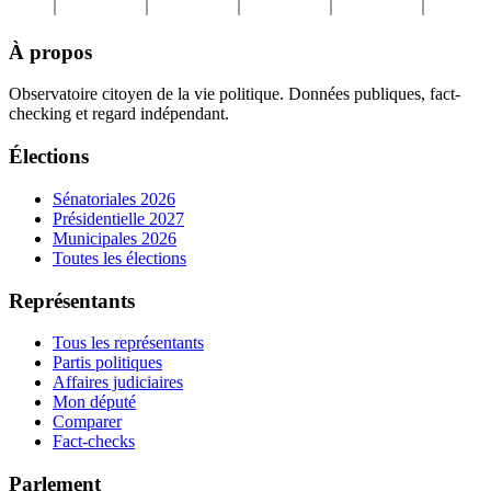
À propos
Observatoire citoyen de la vie politique. Données publiques, fact-
checking et regard indépendant.
Élections
Sénatoriales 2026
Présidentielle 2027
Municipales 2026
Toutes les élections
Représentants
Tous les représentants
Partis politiques
Affaires judiciaires
Mon député
Comparer
Fact-checks
Parlement