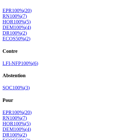
EPR
100
%
(
20
)
RN
100
%
(
7
)
HOR
100
%
(
5
)
DEM
100
%
(
4
)
DR
100
%
(
2
)
ECOS
50
%
(
2
)
Contre
LFI-NFP
100
%
(
6
)
Abstention
SOC
100
%
(
3
)
Pour
EPR
100
%
(
20
)
RN
100
%
(
7
)
HOR
100
%
(
5
)
DEM
100
%
(
4
)
DR
100
%
(
2
)