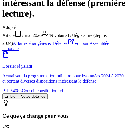
intéressant la défense (première
lecture).
Adopté
Article
7 mai 2026
49
votants
17ᵉ législature (depuis
2024)
Affaires étrangères & Défense
Voir sur Assemblée
nationale
Dossier législatif
Actualisant la programmation militaire pour les années 2024 à 2030
et portant diverses dispositions intéressant la défense
PJL 54083
Conseil constitutionnel
En bref
Votes détaillés
Ce que ça change pour vous