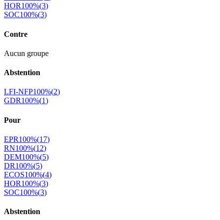
HOR
100
%
(
3
)
SOC
100
%
(
3
)
Contre
Aucun groupe
Abstention
LFI-NFP
100
%
(
2
)
GDR
100
%
(
1
)
Pour
EPR
100
%
(
17
)
RN
100
%
(
12
)
DEM
100
%
(
5
)
DR
100
%
(
5
)
ECOS
100
%
(
4
)
HOR
100
%
(
3
)
SOC
100
%
(
3
)
Abstention