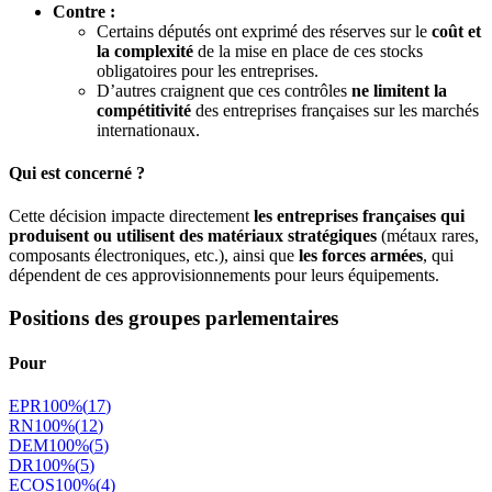
Contre :
Certains députés ont exprimé des réserves sur le
coût et
la complexité
de la mise en place de ces stocks
obligatoires pour les entreprises.
D’autres craignent que ces contrôles
ne limitent la
compétitivité
des entreprises françaises sur les marchés
internationaux.
Qui est concerné ?
Cette décision impacte directement
les entreprises françaises qui
produisent ou utilisent des matériaux stratégiques
(métaux rares,
composants électroniques, etc.), ainsi que
les forces armées
, qui
dépendent de ces approvisionnements pour leurs équipements.
Positions des groupes parlementaires
Pour
EPR
100
%
(
17
)
RN
100
%
(
12
)
DEM
100
%
(
5
)
DR
100
%
(
5
)
ECOS
100
%
(
4
)