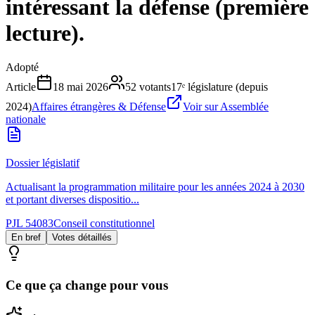
intéressant la défense (première
lecture).
Adopté
Article
18 mai 2026
52
votants
17ᵉ législature (depuis
2024)
Affaires étrangères & Défense
Voir sur Assemblée
nationale
Dossier législatif
Actualisant la programmation militaire pour les années 2024 à 2030
et portant diverses dispositio...
PJL 54083
Conseil constitutionnel
En bref
Votes détaillés
Ce que ça change pour vous