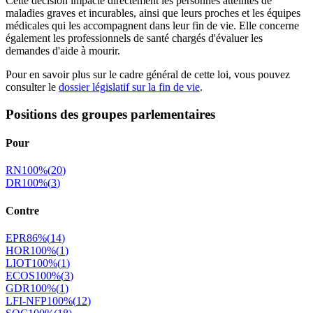
Cette décision impacte directement les personnes atteintes de
maladies graves et incurables, ainsi que leurs proches et les équipes
médicales qui les accompagnent dans leur fin de vie. Elle concerne
également les professionnels de santé chargés d'évaluer les
demandes d'aide à mourir.
Pour en savoir plus sur le cadre général de cette loi, vous pouvez
consulter le
dossier législatif sur la fin de vie
.
Positions des groupes parlementaires
Pour
RN
100
%
(
20
)
DR
100
%
(
3
)
Contre
EPR
86
%
(
14
)
HOR
100
%
(
1
)
LIOT
100
%
(
1
)
ECOS
100
%
(
3
)
GDR
100
%
(
1
)
LFI-NFP
100
%
(
12
)