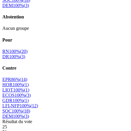
SOC
100
%
(
18
)
DEM
100
%
(
3
)
Abstention
Aucun groupe
Pour
RN
100
%
(
20
)
DR
100
%
(
3
)
Contre
EPR
86
%
(
14
)
HOR
100
%
(
1
)
LIOT
100
%
(
1
)
ECOS
100
%
(
3
)
GDR
100
%
(
1
)
LFI-NFP
100
%
(
12
)
SOC
100
%
(
18
)
DEM
100
%
(
3
)
Résultat du vote
25