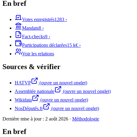
En bref
Votes enregistrés
1283
›
Mandats
8
›
Fact-checks
9
›
Participations déclarées
15 k€
›
Voir les relations
Sources & vérifier
HATVP
(ouvre un nouvel onglet)
Assemblée nationale
(ouvre un nouvel onglet)
Wikidata
(ouvre un nouvel onglet)
NosDéputés.fr
(ouvre un nouvel onglet)
Dernière mise à jour :
2 août 2026
·
Méthodologie
En bref