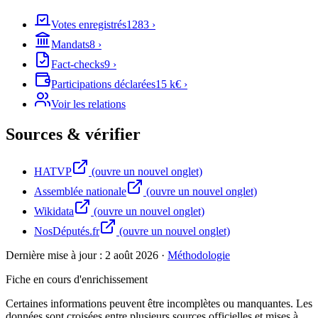
Votes enregistrés
1283
›
Mandats
8
›
Fact-checks
9
›
Participations déclarées
15 k€
›
Voir les relations
Sources & vérifier
HATVP
(ouvre un nouvel onglet)
Assemblée nationale
(ouvre un nouvel onglet)
Wikidata
(ouvre un nouvel onglet)
NosDéputés.fr
(ouvre un nouvel onglet)
Dernière mise à jour :
2 août 2026
·
Méthodologie
Fiche en cours d'enrichissement
Certaines informations peuvent être incomplètes ou manquantes. Les
données sont croisées entre plusieurs sources officielles et mises à