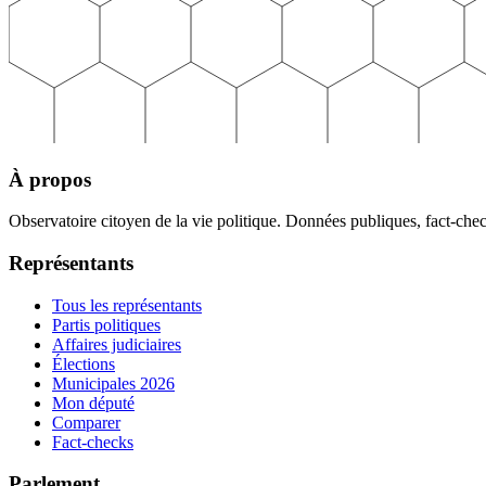
À propos
Observatoire citoyen de la vie politique. Données publiques, fact-che
Représentants
Tous les représentants
Partis politiques
Affaires judiciaires
Élections
Municipales 2026
Mon député
Comparer
Fact-checks
Parlement