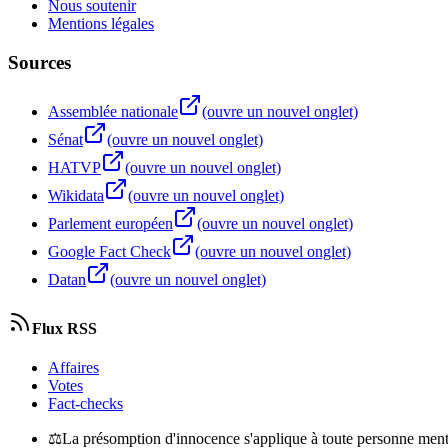
Nous soutenir
Mentions légales
Sources
Assemblée nationale
(ouvre un nouvel onglet)
Sénat
(ouvre un nouvel onglet)
HATVP
(ouvre un nouvel onglet)
Wikidata
(ouvre un nouvel onglet)
Parlement européen
(ouvre un nouvel onglet)
Google Fact Check
(ouvre un nouvel onglet)
Datan
(ouvre un nouvel onglet)
Flux RSS
Affaires
Votes
Fact-checks
⚖
La présomption d'innocence s'applique à toute personne menti