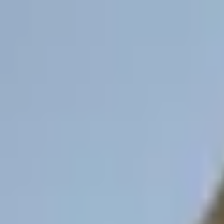
Aller au contenu principal
Poligraph
Statistiques
Politiques
Affaires
Programmes
Parlemen
Rechercher...
Ctrl+
K