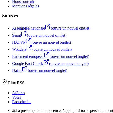
Nous soutenir
Mentions légales
Sources
Assemblée nationale
(ouvre un nouvel onglet)
Sénat
(ouvre un nouvel onglet)
HATVP
(ouvre un nouvel onglet)
Wikidata
(ouvre un nouvel onglet)
Parlement européen
(ouvre un nouvel onglet)
Google Fact Check
(ouvre un nouvel onglet)
Datan
(ouvre un nouvel onglet)
Flux RSS
Affaires
Votes
Fact-checks
⚖
La présomption d'innocence s'applique à toute personne menti