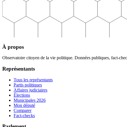
À propos
Observatoire citoyen de la vie politique. Données publiques, fact-che
Représentants
Tous les représentants
Partis politiques
Affaires judiciaires
Élections
Municipales 2026
Mon député
Comparer
Fact-checks
Parlement