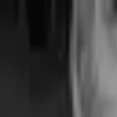
Aller au contenu principal
Poligraph
Statistiques
Politiques
Affaires
Programmes
Parlemen
Rechercher...
Ctrl+
K