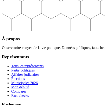
À propos
Observatoire citoyen de la vie politique. Données publiques, fact-che
Représentants
Tous les représentants
Partis politiques
Affaires judiciaires
Élections
Municipales 2026
Mon député
Comparer
Fact-checks
Parlement