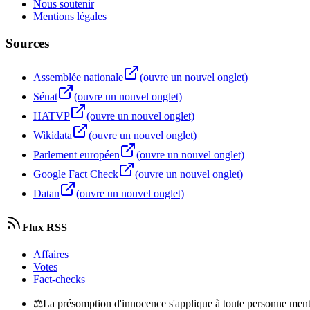
Nous soutenir
Mentions légales
Sources
Assemblée nationale
(ouvre un nouvel onglet)
Sénat
(ouvre un nouvel onglet)
HATVP
(ouvre un nouvel onglet)
Wikidata
(ouvre un nouvel onglet)
Parlement européen
(ouvre un nouvel onglet)
Google Fact Check
(ouvre un nouvel onglet)
Datan
(ouvre un nouvel onglet)
Flux RSS
Affaires
Votes
Fact-checks
⚖
La présomption d'innocence s'applique à toute personne menti