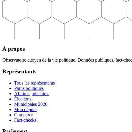
À propos
Observatoire citoyen de la vie politique. Données publiques, fact-che
Représentants
Tous les représentants
Partis politiques
Affaires judiciaires
Élections
Municipales 2026
Mon député
Comparer
Fact-checks
Parlement