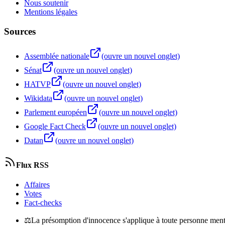
Nous soutenir
Mentions légales
Sources
Assemblée nationale
(ouvre un nouvel onglet)
Sénat
(ouvre un nouvel onglet)
HATVP
(ouvre un nouvel onglet)
Wikidata
(ouvre un nouvel onglet)
Parlement européen
(ouvre un nouvel onglet)
Google Fact Check
(ouvre un nouvel onglet)
Datan
(ouvre un nouvel onglet)
Flux RSS
Affaires
Votes
Fact-checks
⚖
La présomption d'innocence s'applique à toute personne menti