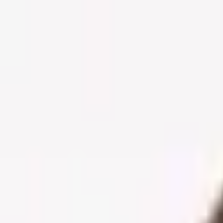
Aller au contenu principal
Poligraph
Statistiques
Politiques
Affaires
Programmes
Parlemen
Rechercher...
Ctrl+
K