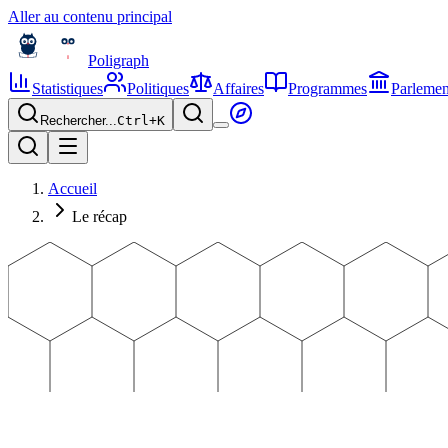
Aller au contenu principal
Poligraph
Statistiques
Politiques
Affaires
Programmes
Parlemen
Rechercher...
Ctrl+
K
Accueil
Le récap
Édition n°
1