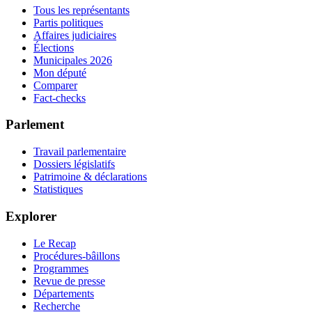
Tous les représentants
Partis politiques
Affaires judiciaires
Élections
Municipales 2026
Mon député
Comparer
Fact-checks
Parlement
Travail parlementaire
Dossiers législatifs
Patrimoine & déclarations
Statistiques
Explorer
Le Recap
Procédures-bâillons
Programmes
Revue de presse
Départements
Recherche