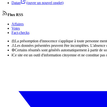
Datan
(ouvre un nouvel onglet)
Flux RSS
Affaires
Votes
Fact-checks
⚖
La présomption d'innocence s'applique à toute personne menti
⚠
Les données présentées peuvent être incomplètes. L'absence d'
⚙
Certains résumés sont générés automatiquement à partir de so
ℹ
Ce site est un outil d'information citoyenne et ne constitue pas