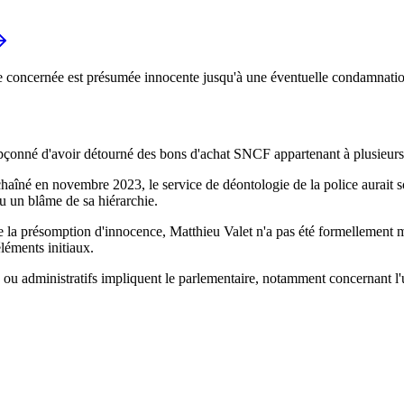
e concernée est présumée innocente jusqu'à une éventuelle condamnation
upçonné d'avoir détourné des bons d'achat SNCF appartenant à plusieur
nchaîné en novembre 2023, le service de déontologie de la police aurait
u un blâme de sa hiérarchie.
de la présomption d'innocence, Matthieu Valet n'a pas été formellement
léments initiaux.
es ou administratifs impliquent le parlementaire, notamment concernant l'u