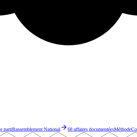
e parti
Rassemblement National
68 affaires documentées
Méthode
Co