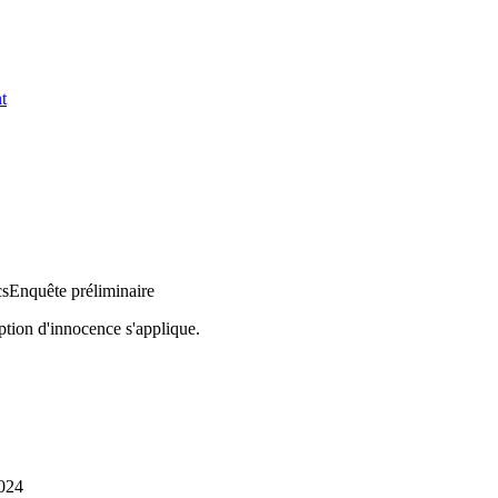
t
cs
Enquête préliminaire
ption d'innocence s'applique.
2024