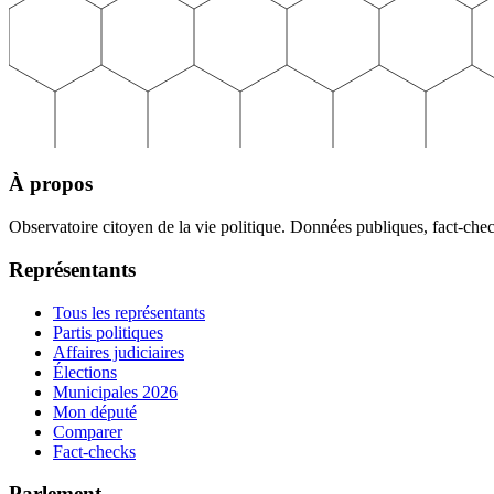
À propos
Observatoire citoyen de la vie politique. Données publiques, fact-che
Représentants
Tous les représentants
Partis politiques
Affaires judiciaires
Élections
Municipales 2026
Mon député
Comparer
Fact-checks
Parlement