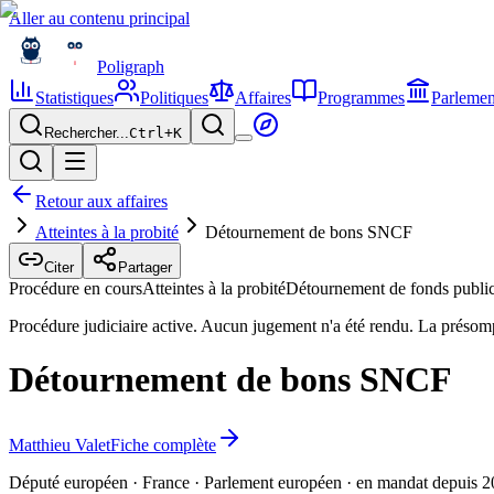
Aller au contenu principal
Poligraph
Statistiques
Politiques
Affaires
Programmes
Parlemen
Rechercher...
Ctrl+
K
Retour aux affaires
Atteintes à la probité
Détournement de bons SNCF
Citer
Partager
Procédure en cours
Atteintes à la probité
Détournement de fonds publi
Procédure judiciaire active. Aucun jugement n'a été rendu. La présom
Détournement de bons SNCF
Matthieu Valet
Fiche complète
Député européen · France · Parlement européen · en mandat depuis 