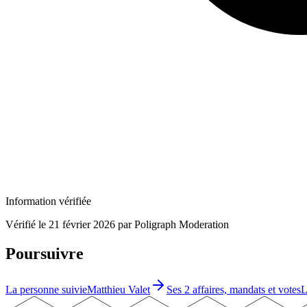
Information vérifiée
Vérifié le
21 février 2026
par Poligraph Moderation
Poursuivre
La personne suivie
Matthieu Valet
Ses 2 affaires, mandats et votes
L