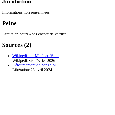
Juridiction
Informations non renseignées
Peine
Affaire en cours - pas encore de verdict
Sources (
2
)
Wikipedia — Matthieu Valet
Wikipedia
•
20 février 2026
Détournement de bons SNCF
Libération
•
23 avril 2024