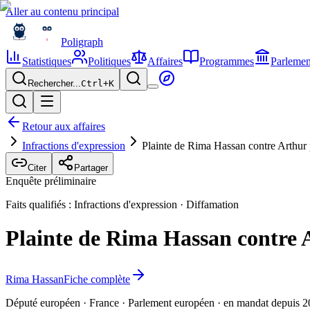
Aller au contenu principal
Poligraph
Statistiques
Politiques
Affaires
Programmes
Parlemen
Rechercher...
Ctrl+
K
Retour aux affaires
Infractions d'expression
Plainte de Rima Hassan contre Arthur 
Citer
Partager
Enquête préliminaire
Faits qualifiés :
Infractions d'expression
·
Diffamation
Plainte de Rima Hassan contre 
Rima Hassan
Fiche complète
Député européen · France · Parlement européen · en mandat depuis 