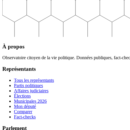
À propos
Observatoire citoyen de la vie politique. Données publiques, fact-che
Représentants
Tous les représentants
Partis politiques
Affaires judiciaires
Élections
Municipales 2026
Mon député
Comparer
Fact-checks
Parlement