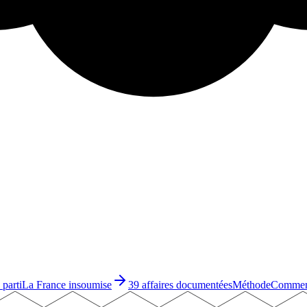
 parti
La France insoumise
39 affaires documentées
Méthode
Comment