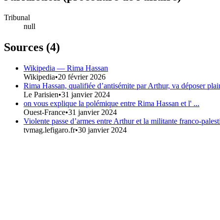
Tribunal
null
Sources (
4
)
Wikipedia — Rima Hassan
Wikipedia
•
20 février 2026
Rima Hassan, qualifiée d’antisémite par Arthur, va déposer plai
Le Parisien
•
31 janvier 2024
on vous explique la polémique entre Rima Hassan et l' ...
Ouest-France
•
31 janvier 2024
Violente passe d’armes entre Arthur et la militante franco-pale
tvmag.lefigaro.fr
•
30 janvier 2024