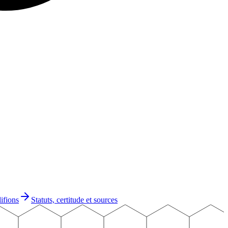
ifions
Statuts, certitude et sources