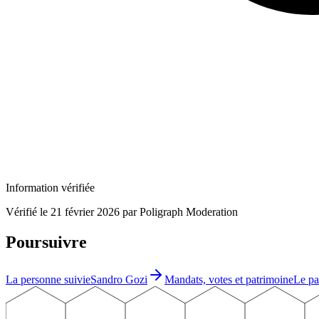
Information vérifiée
Vérifié le
21 février 2026
par Poligraph Moderation
Poursuivre
La personne suivie
Sandro Gozi
Mandats, votes et patrimoine
Le pa