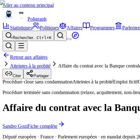
Aller au contenu principal
Poligraph
Statistiques
Politiques
Affaires
Programmes
Parlemen
Rechercher...
Ctrl+
K
Retour aux affaires
Atteintes à la probité
Affaire du contrat avec la Banque central
Citer
Partager
Procédure close sans condamnation
Atteintes à la probité
Emploi fictif
C
Procédure terminée sans condamnation (relaxe, acquittement, non-lieu,
Affaire du contrat avec la Banq
Sandro Gozi
Fiche complète
Député européen · France · Parlement européen · en mandat depuis 