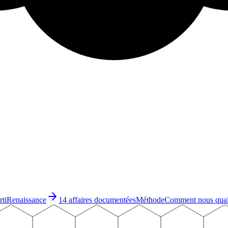
rti
Renaissance
14 affaires documentées
Méthode
Comment nous qual