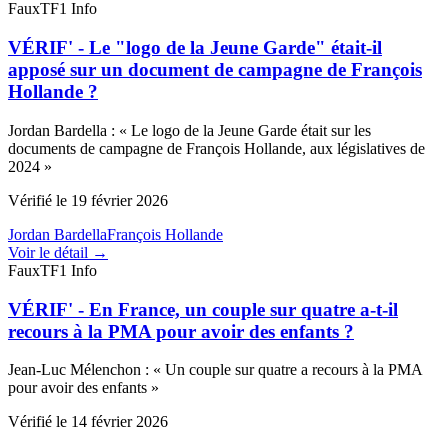
Faux
TF1 Info
VÉRIF' - Le "logo de la Jeune Garde" était-il
apposé sur un document de campagne de François
Hollande ?
Jordan Bardella
:
«
Le logo de la Jeune Garde était sur les
documents de campagne de François Hollande, aux législatives de
2024
»
Vérifié le
19 février 2026
Jordan Bardella
François Hollande
Voir le détail →
Faux
TF1 Info
VÉRIF' - En France, un couple sur quatre a-t-il
recours à la PMA pour avoir des enfants ?
Jean-Luc Mélenchon
:
«
Un couple sur quatre a recours à la PMA
pour avoir des enfants
»
Vérifié le
14 février 2026