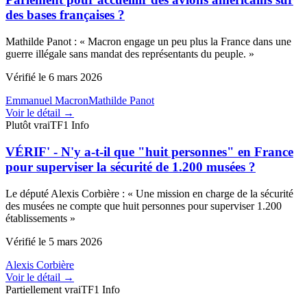
des bases françaises ?
Mathilde Panot
:
«
Macron engage un peu plus la France dans une
guerre illégale sans mandat des représentants du peuple.
»
Vérifié le
6 mars 2026
Emmanuel Macron
Mathilde Panot
Voir le détail →
Plutôt vrai
TF1 Info
VÉRIF' - N'y a-t-il que "huit personnes" en France
pour superviser la sécurité de 1.200 musées ?
Le député Alexis Corbière
:
«
Une mission en charge de la sécurité
des musées ne compte que huit personnes pour superviser 1.200
établissements
»
Vérifié le
5 mars 2026
Alexis Corbière
Voir le détail →
Partiellement vrai
TF1 Info