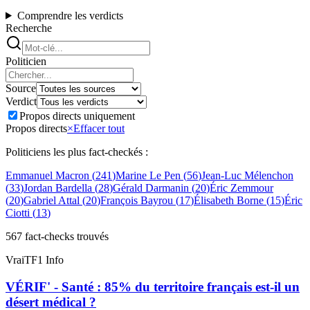
Comprendre les verdicts
Recherche
Politicien
Source
Verdict
Propos directs uniquement
Propos directs
×
Effacer tout
Politiciens les plus fact-checkés :
Emmanuel Macron
(
241
)
Marine Le Pen
(
56
)
Jean-Luc Mélenchon
(
33
)
Jordan Bardella
(
28
)
Gérald Darmanin
(
20
)
Éric Zemmour
(
20
)
Gabriel Attal
(
20
)
François Bayrou
(
17
)
Élisabeth Borne
(
15
)
Éric
Ciotti
(
13
)
567
fact-check
s
trouvé
s
Vrai
TF1 Info
VÉRIF' - Santé : 85% du territoire français est-il un
désert médical ?