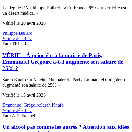
Le député RN Philippe Ballard
:
«
En France, 85% du territoire est
un désert médical
»
Vérifié le
20 avril 2026
Philippe Ballard
Voir le détail →
Faux
TF1 Info
VÉRIF' - À peine élu à la mairie de Paris,
Emmanuel Grégoire a-t-il augmenté son salaire de
25% ?
Sarah Knafo
:
«
A peine élu maire de Paris, Emmanuel Grégoire a
augmenté son salaire de 25%
»
Vérifié le
13 avril 2026
Emmanuel Grégoire
Sarah Knafo
Voir le détail →
Faux
AFP Factuel
Un alcool pas comme les autres ? Attention aux idées