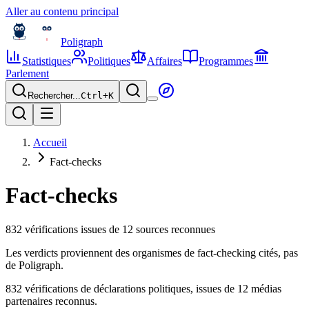
Aller au contenu principal
Poligraph
Statistiques
Politiques
Affaires
Programmes
Parlement
Rechercher...
Ctrl+
K
Accueil
Fact-checks
Fact-checks
832
vérification
s
issue
s
de
12
sources reconnues
Les verdicts proviennent des organismes de fact-checking cités, pas
de Poligraph.
832 vérifications de déclarations politiques, issues de 12 médias
partenaires reconnus.