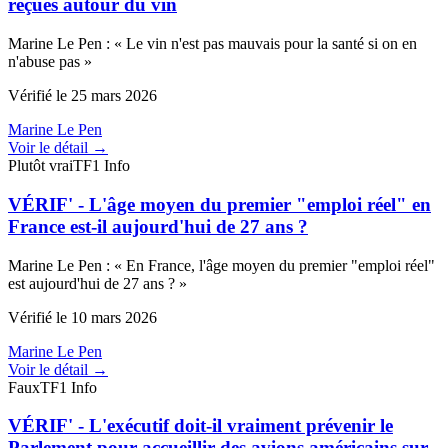
reçues autour du vin
Marine Le Pen
:
«
Le vin n'est pas mauvais pour la santé si on en
n'abuse pas
»
Vérifié le
25 mars 2026
Marine Le Pen
Voir le détail →
Plutôt vrai
TF1 Info
VÉRIF' - L'âge moyen du premier "emploi réel" en
France est-il aujourd'hui de 27 ans ?
Marine Le Pen
:
«
En France, l'âge moyen du premier "emploi réel"
est aujourd'hui de 27 ans ?
»
Vérifié le
10 mars 2026
Marine Le Pen
Voir le détail →
Faux
TF1 Info
VÉRIF' - L'exécutif doit-il vraiment prévenir le
Parlement pour accueillir des avions américains sur