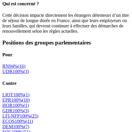
Qui est concerné ?
Cette décision impacte directement les étrangers détenteurs d’un titre
de séjour de longue durée en France, ainsi que leurs employeurs ou
leurs familles, qui devront continuer à effectuer des démarches de
renouvellement selon les règles actuelles.
Positions des groupes parlementaires
Pour
RN
94
%
(
16
)
UDR
100
%
(
3
)
Contre
LIOT
100
%
(
1
)
EPR
100
%
(
10
)
HOR
100
%
(
1
)
GDR
100
%
(
3
)
LFI-NFP
100
%
(
25
)
ECOS
100
%
(
11
)
DEM
100
%
(
7
)
SOC
100
%
(
51
)