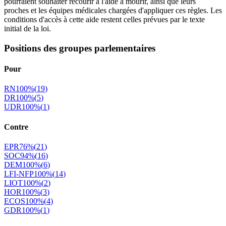
pourraient souhaiter recourir à l'aide à mourir, ainsi que leurs
proches et les équipes médicales chargées d'appliquer ces règles. Les
conditions d'accès à cette aide restent celles prévues par le texte
initial de la loi.
Positions des groupes parlementaires
Pour
RN
100
%
(
19
)
DR
100
%
(
5
)
UDR
100
%
(
1
)
Contre
EPR
76
%
(
21
)
SOC
94
%
(
16
)
DEM
100
%
(
6
)
LFI-NFP
100
%
(
14
)
LIOT
100
%
(
2
)
HOR
100
%
(
3
)
ECOS
100
%
(
4
)
GDR
100
%
(
1
)