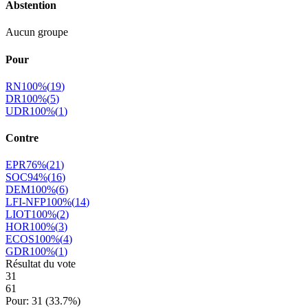
Abstention
Aucun groupe
Pour
RN
100
%
(
19
)
DR
100
%
(
5
)
UDR
100
%
(
1
)
Contre
EPR
76
%
(
21
)
SOC
94
%
(
16
)
DEM
100
%
(
6
)
LFI-NFP
100
%
(
14
)
LIOT
100
%
(
2
)
HOR
100
%
(
3
)
ECOS
100
%
(
4
)
GDR
100
%
(
1
)
Résultat du vote
31
61
Pour:
31
(
33.7
%)