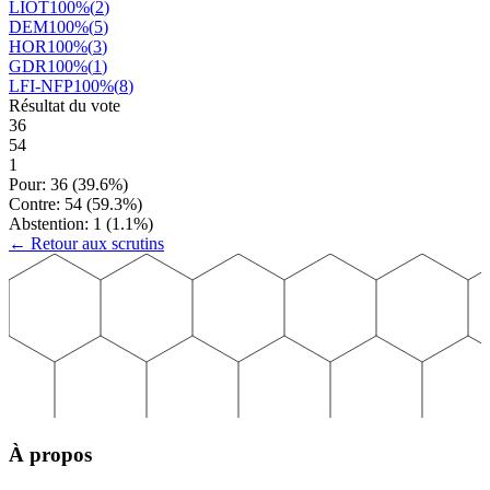
LIOT
100
%
(
2
)
DEM
100
%
(
5
)
HOR
100
%
(
3
)
GDR
100
%
(
1
)
LFI-NFP
100
%
(
8
)
Résultat du vote
36
54
1
Pour:
36
(
39.6
%)
Contre:
54
(
59.3
%)
Abstention:
1
(
1.1
%)
← Retour aux scrutins
À propos