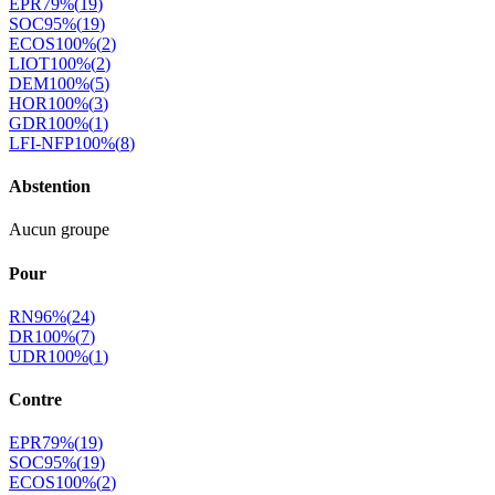
EPR
79
%
(
19
)
SOC
95
%
(
19
)
ECOS
100
%
(
2
)
LIOT
100
%
(
2
)
DEM
100
%
(
5
)
HOR
100
%
(
3
)
GDR
100
%
(
1
)
LFI-NFP
100
%
(
8
)
Abstention
Aucun groupe
Pour
RN
96
%
(
24
)
DR
100
%
(
7
)
UDR
100
%
(
1
)
Contre
EPR
79
%
(
19
)
SOC
95
%
(
19
)
ECOS
100
%
(
2
)