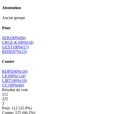
Abstention
Aucun groupe
Pour
SER
100
%
(
66
)
CRCE-K
100
%
(
18
)
GEST
100
%
(
17
)
RDSE
87
%
(
15
)
Contre
RDPI
100
%
(
18
)
LR
100
%
(
124
)
LIRT
100
%
(
19
)
UC
100
%
(
60
)
Résultat du vote
112
225
3
Pour:
112
(
32.9
%)
Contre:
225
(
66.2
%)