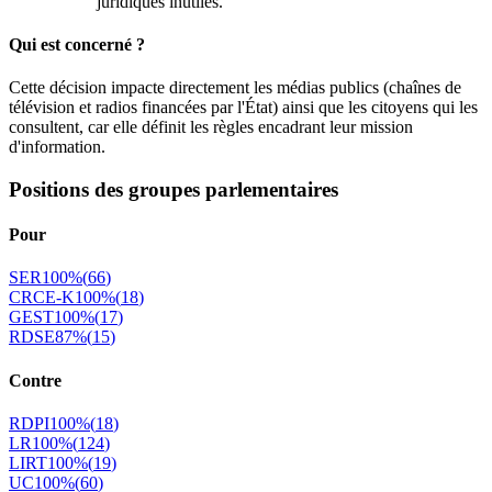
juridiques inutiles.
Qui est concerné ?
Cette décision impacte directement les médias publics (chaînes de
télévision et radios financées par l'État) ainsi que les citoyens qui les
consultent, car elle définit les règles encadrant leur mission
d'information.
Positions des groupes parlementaires
Pour
SER
100
%
(
66
)
CRCE-K
100
%
(
18
)
GEST
100
%
(
17
)
RDSE
87
%
(
15
)
Contre
RDPI
100
%
(
18
)
LR
100
%
(
124
)
LIRT
100
%
(
19
)
UC
100
%
(
60
)