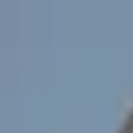
Aller au contenu principal
Poligraph
Statistiques
Politiques
Affaires
Programmes
Parlemen
Rechercher...
Ctrl+
K