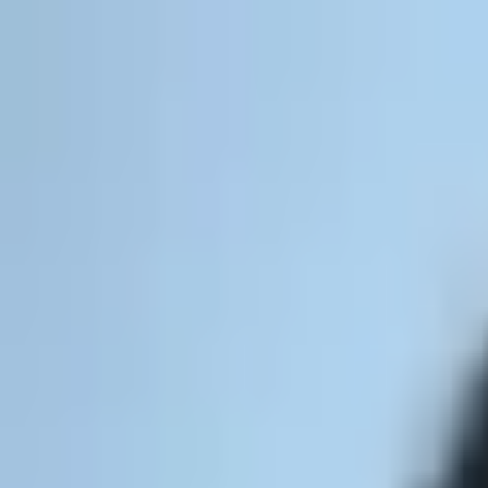
Aller au contenu principal
Poligraph
Statistiques
Politiques
Affaires
Programmes
Parlemen
Rechercher...
Ctrl+
K