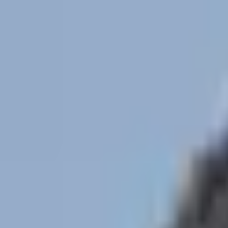
Aller au contenu principal
Poligraph
Statistiques
Politiques
Affaires
Programmes
Parlemen
Rechercher...
Ctrl+
K