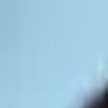
Aller au contenu principal
Poligraph
Statistiques
Politiques
Affaires
Programmes
Parlemen
Rechercher...
Ctrl+
K