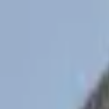
Aller au contenu principal
Poligraph
Statistiques
Politiques
Affaires
Programmes
Parlemen
Rechercher...
Ctrl+
K