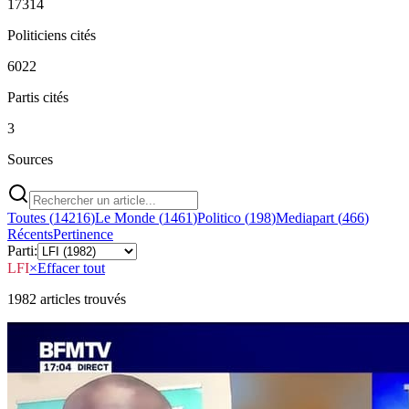
17314
Politiciens cités
6022
Partis cités
3
Sources
Toutes (
14216
)
Le Monde
(
1461
)
Politico
(
198
)
Mediapart
(
466
)
Récents
Pertinence
Parti:
LFI
×
Effacer tout
1982
article
s
trouvé
s