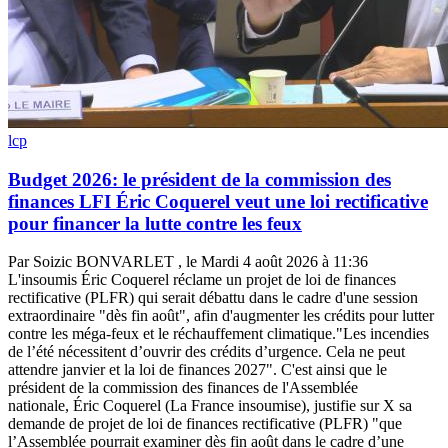
lcp
Budget 2026: le président de la commission des
finances LFI Éric Coquerel veut une loi rectificative
pour financer la lutte contre les feux
Par Soizic BONVARLET , le Mardi 4 août 2026 à 11:36
L'insoumis Éric Coquerel réclame un projet de loi de finances
rectificative (PLFR) qui serait débattu dans le cadre d'une session
extraordinaire "dès fin août", afin d'augmenter les crédits pour lutter
contre les méga-feux et le réchauffement climatique."Les incendies
de l’été nécessitent d’ouvrir des crédits d’urgence. Cela ne peut
attendre janvier et la loi de finances 2027". C'est ainsi que le
président de la commission des finances de l'Assemblée
nationale, Éric Coquerel (La France insoumise), justifie sur X sa
demande de projet de loi de finances rectificative (PLFR) "que
l’Assemblée pourrait examiner dès fin août dans le cadre d’une