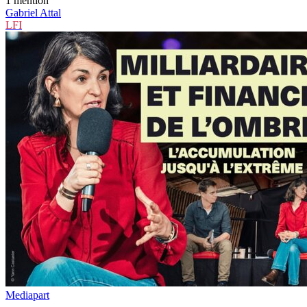
1
mention
Gabriel Attal
LFI
Mediapart