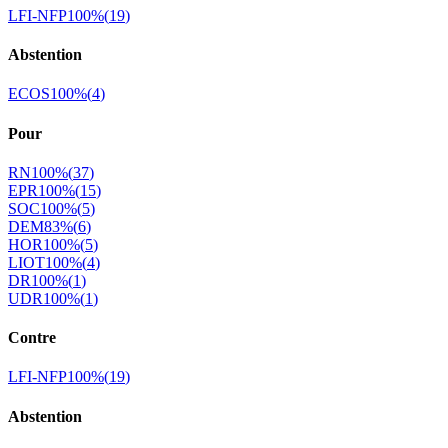
LFI-NFP
100
%
(
19
)
Abstention
ECOS
100
%
(
4
)
Pour
RN
100
%
(
37
)
EPR
100
%
(
15
)
SOC
100
%
(
5
)
DEM
83
%
(
6
)
HOR
100
%
(
5
)
LIOT
100
%
(
4
)
DR
100
%
(
1
)
UDR
100
%
(
1
)
Contre
LFI-NFP
100
%
(
19
)
Abstention