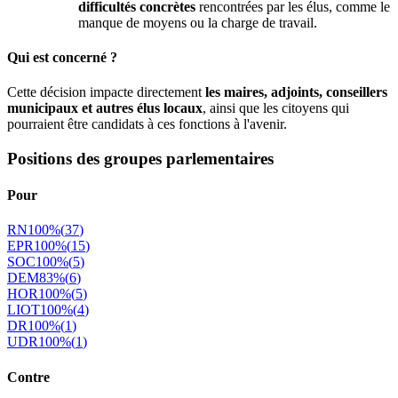
difficultés concrètes
rencontrées par les élus, comme le
manque de moyens ou la charge de travail.
Qui est concerné ?
Cette décision impacte directement
les maires, adjoints, conseillers
municipaux et autres élus locaux
, ainsi que les citoyens qui
pourraient être candidats à ces fonctions à l'avenir.
Positions des groupes parlementaires
Pour
RN
100
%
(
37
)
EPR
100
%
(
15
)
SOC
100
%
(
5
)
DEM
83
%
(
6
)
HOR
100
%
(
5
)
LIOT
100
%
(
4
)
DR
100
%
(
1
)
UDR
100
%
(
1
)
Contre