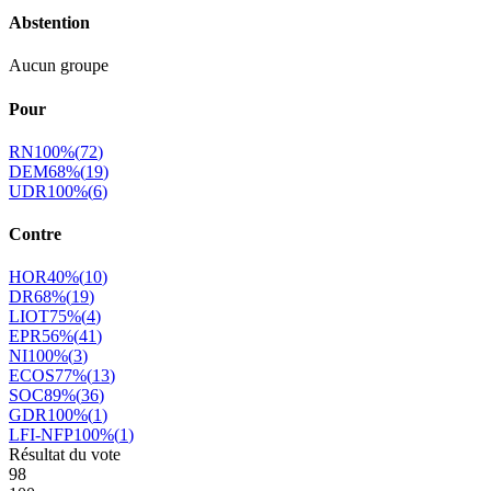
Abstention
Aucun groupe
Pour
RN
100
%
(
72
)
DEM
68
%
(
19
)
UDR
100
%
(
6
)
Contre
HOR
40
%
(
10
)
DR
68
%
(
19
)
LIOT
75
%
(
4
)
EPR
56
%
(
41
)
NI
100
%
(
3
)
ECOS
77
%
(
13
)
SOC
89
%
(
36
)
GDR
100
%
(
1
)
LFI-NFP
100
%
(
1
)
Résultat du vote
98