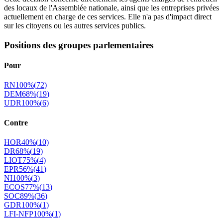
des locaux de l'Assemblée nationale, ainsi que les entreprises privées
actuellement en charge de ces services. Elle n'a pas d'impact direct
sur les citoyens ou les autres services publics.
Positions des groupes parlementaires
Pour
RN
100
%
(
72
)
DEM
68
%
(
19
)
UDR
100
%
(
6
)
Contre
HOR
40
%
(
10
)
DR
68
%
(
19
)
LIOT
75
%
(
4
)
EPR
56
%
(
41
)
NI
100
%
(
3
)
ECOS
77
%
(
13
)
SOC
89
%
(
36
)
GDR
100
%
(
1
)
LFI-NFP
100
%
(
1
)