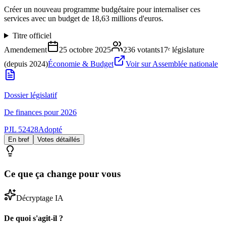
Créer un nouveau programme budgétaire pour internaliser ces
services avec un budget de 18,63 millions d'euros.
Titre officiel
Amendement
25 octobre 2025
236
votants
17ᵉ législature
(depuis 2024)
Économie & Budget
Voir sur Assemblée nationale
Dossier législatif
De finances pour 2026
PJL 52428
Adopté
En bref
Votes détaillés
Ce que ça change pour vous
Décryptage IA
De quoi s'agit-il ?