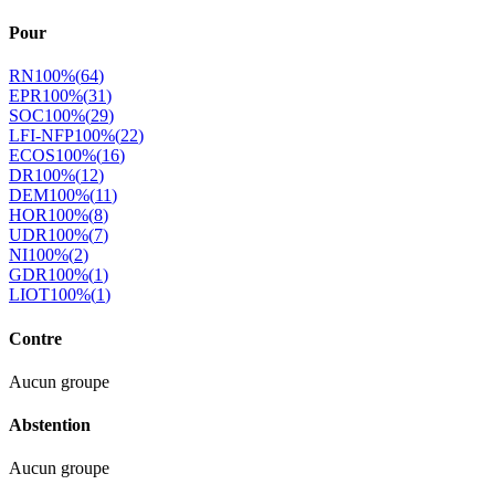
Pour
RN
100
%
(
64
)
EPR
100
%
(
31
)
SOC
100
%
(
29
)
LFI-NFP
100
%
(
22
)
ECOS
100
%
(
16
)
DR
100
%
(
12
)
DEM
100
%
(
11
)
HOR
100
%
(
8
)
UDR
100
%
(
7
)
NI
100
%
(
2
)
GDR
100
%
(
1
)
LIOT
100
%
(
1
)
Contre
Aucun groupe
Abstention
Aucun groupe