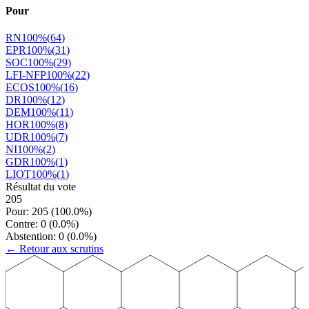
Pour
RN
100
%
(
64
)
EPR
100
%
(
31
)
SOC
100
%
(
29
)
LFI-NFP
100
%
(
22
)
ECOS
100
%
(
16
)
DR
100
%
(
12
)
DEM
100
%
(
11
)
HOR
100
%
(
8
)
UDR
100
%
(
7
)
NI
100
%
(
2
)
GDR
100
%
(
1
)
LIOT
100
%
(
1
)
Résultat du vote
205
Pour:
205
(
100.0
%)
Contre:
0
(
0.0
%)
Abstention:
0
(
0.0
%)
← Retour aux scrutins