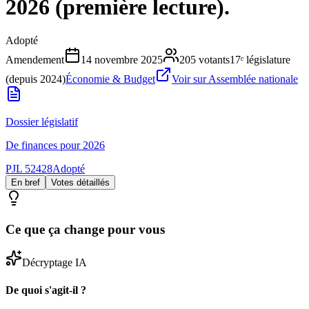
2026 (première lecture).
Adopté
Amendement
14 novembre 2025
205
votants
17ᵉ législature
(depuis 2024)
Économie & Budget
Voir sur Assemblée nationale
Dossier législatif
De finances pour 2026
PJL 52428
Adopté
En bref
Votes détaillés
Ce que ça change pour vous
Décryptage IA
De quoi s'agit-il ?