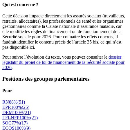
Qui est concerné ?
Cette décision impacte directement les assurés sociaux (travailleurs,
retraités, allocataires), les professionnels de santé et les organismes
gestionnaires comme la Caisse nationale d’assurance maladie, car
elle modifie les règles de financement ou de fonctionnement de la
Sécurité sociale pour 2026. Pour connaître les effets concrets, il
faudrait identifier le contenu précis de l’article 35 bis, ce qui n’est
pas disponible ici.
Pour suivre l’évolution du texte, vous pouvez consulter le
dossier
législatif du projet de loi de financement de la Sécurité sociale pour
2026
.
Positions des groupes parlementaires
Pour
RN
88
%
(
51
)
EPR
100
%
(
25
)
DEM
100
%
(
21
)
LFI-NFP
100
%
(
21
)
SOC
77
%
(
17
)
ECOS
100
%
(
9
)