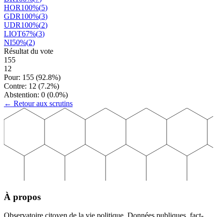
HOR
100
%
(
5
)
GDR
100
%
(
3
)
UDR
100
%
(
2
)
LIOT
67
%
(
3
)
NI
50
%
(
2
)
Résultat du vote
155
12
Pour:
155
(
92.8
%)
Contre:
12
(
7.2
%)
Abstention:
0
(
0.0
%)
← Retour aux scrutins
À propos
Observatoire citoyen de la vie politique. Données publiques, fact-