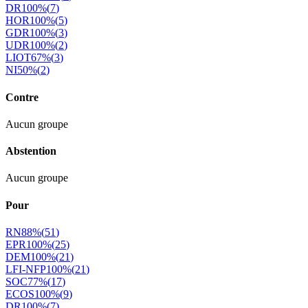
DR
100
%
(
7
)
HOR
100
%
(
5
)
GDR
100
%
(
3
)
UDR
100
%
(
2
)
LIOT
67
%
(
3
)
NI
50
%
(
2
)
Contre
Aucun groupe
Abstention
Aucun groupe
Pour
RN
88
%
(
51
)
EPR
100
%
(
25
)
DEM
100
%
(
21
)
LFI-NFP
100
%
(
21
)
SOC
77
%
(
17
)
ECOS
100
%
(
9
)
DR
100
%
(
7
)